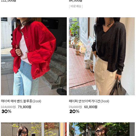
[ 바로배송 ]
하이넥 에어 밴드 블루종 (2col)
페이퍼 얀 브이넥 가디건 (3col)
114,000
원
79,800
원
76,000
원
60,800
원