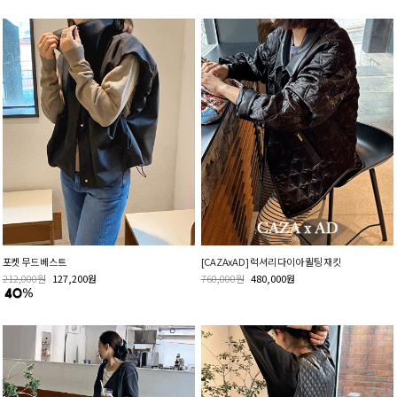
포켓 무드 베스트
[CAZAxAD] 럭셔리 다이아 퀼팅 재킷
212,000
원
127,200
원
760,000
원
480,000
원