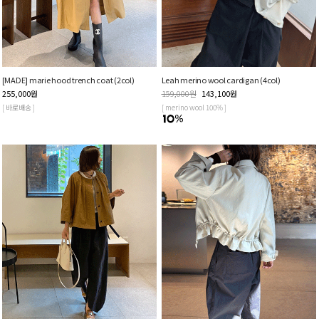
[MADE] marie hood trench coat (2col)
Leah merino wool cardigan (4col)
255,000
원
159,000
원
143,100
원
[ 바로배송 ]
[ merino wool 100% ]