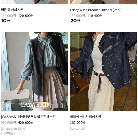
버튼 탭 레더 자켓
Crispy Wind Breaker Jumper (2col)
134,000
원
120,600
원
138,000
원
110,400
원
[CAZAxAD] 데이나잇 포멀 쉽스킨 베스트
클래식 스티치 데님 자켓
980,000
원
620,000
원
162,000
원
[ sheep-skin 100% ]
[ cotton100 ]
[ 바로배송 ]