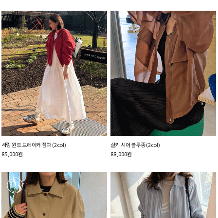
셔링 윈드 브레이커 점퍼 (2col)
실키 시어 블루종 (2col)
85,000
원
88,000
원