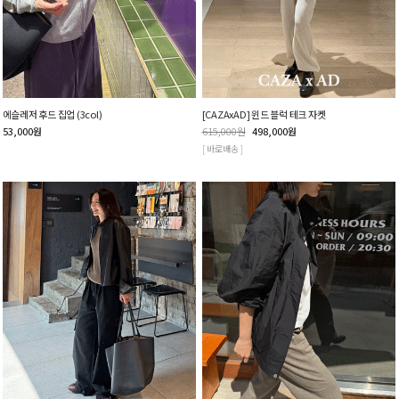
에슬레저 후드 집업 (3col)
[CAZAxAD] 윈드 블럭 테크 자켓
53,000
원
615,000
원
498,000
원
[ 바로배송 ]