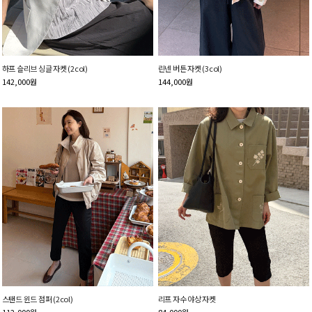
하프 슬리브 싱글 자켓 (2col)
린넨 버튼 자켓 (3col)
142,000
원
144,000
원
스탠드 윈드 점퍼 (2col)
리프 자수 야상 자켓
112,000
원
84,000
원