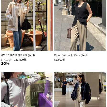
커브드 오버포켓 하프 자켓 (2col)
Wood Button Knit Vest (2col)
177,000
원
141,600
원
58,000
원