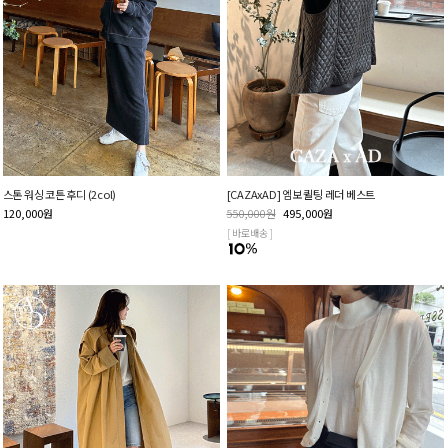
스톤 워싱 코튼 후디 (2col)
[CAZAxAD] 엠보 퀼팅 레더 베스트
120,000
원
550,000
원
495,000
원
[ 바로배송 ]