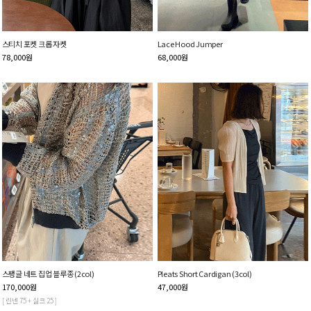
스티치 포켓 크롭 자켓
Lace Hood Jumper
78,000
원
68,000
원
스팽글 네트 집업 블루종 (2col)
Pleats Short Cardigan (3col)
170,000
원
47,000
원
[ 린넨 75 + 실크 25 ]