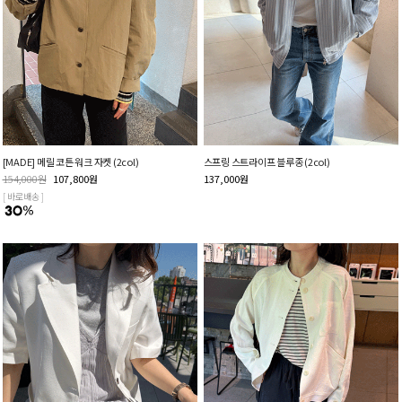
[MADE] 메릴 코튼 워크 자켓 (2col)
스프링 스트라이프 블루종 (2col)
154,000
원
107,800
원
137,000
원
[ 바로배송 ]