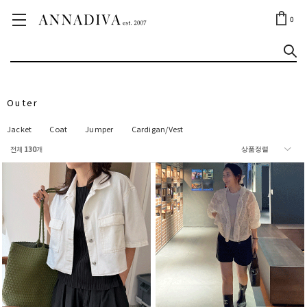
ANNA JEWELRY
OUTLET✨
0
Outer
Jacket
Coat
Jumper
Cardigan/Vest
전체
130
개