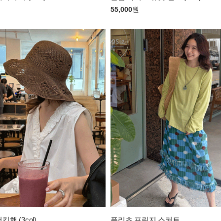
55,000
원
햇 (3col)
플리츠 프린지 스커트