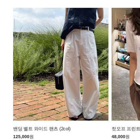
밴딩 벨트 와이드 팬츠 (2col)
컷오프 프린트 
125,000
원
48,000
원