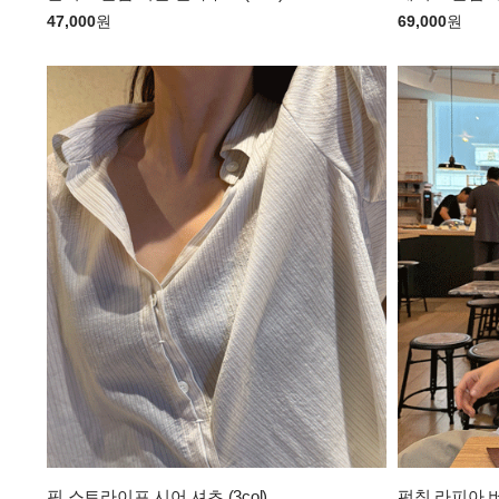
47,000
원
69,000
원
핀 스트라이프 시어 셔츠 (3col)
펀칭 라피아 버킷