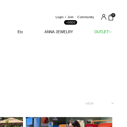
0
Login
Join
Community
+3000
Etc
ANNA JEWELRY
OUTLET✨