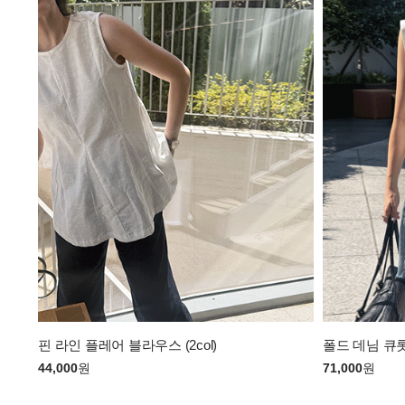
핀 라인 플레어 블라우스 (2col)
폴드 데님 큐롯 
44,000
원
71,000
원