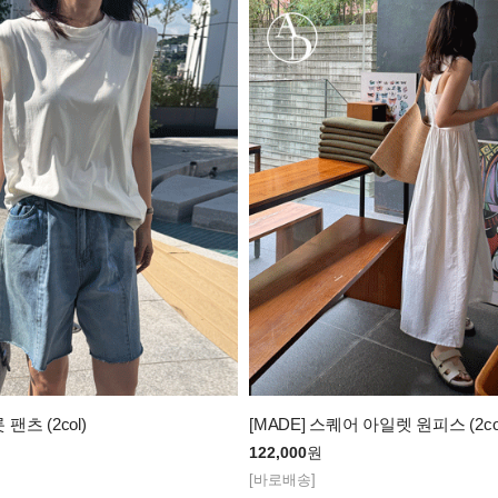
팬츠 (2col)
[MADE] 스퀘어 아일렛 원피스 (2co
122,000
원
[바로배송]