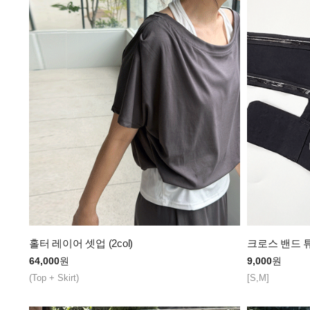
홀터 레이어 셋업 (2col)
크로스 밴드 튜브
64,000
원
9,000
원
(Top + Skirt)
[S,M]