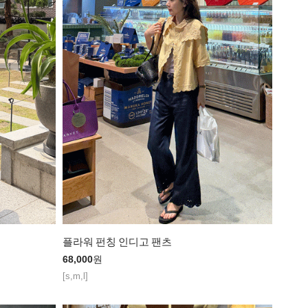
플라워 펀칭 인디고 팬츠
68,000
원
[s,m,l]