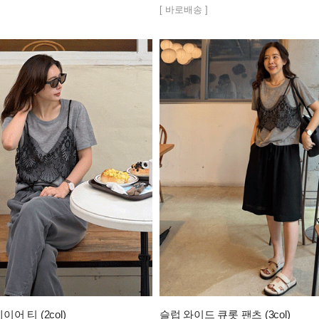
[ 바로배송 ]
어 티 (2col)
슬럽 와이드 큐롯 팬츠 (3col)