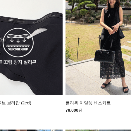
 브라탑 (2col)
플라워 아일렛 H 스커트
76,000
원