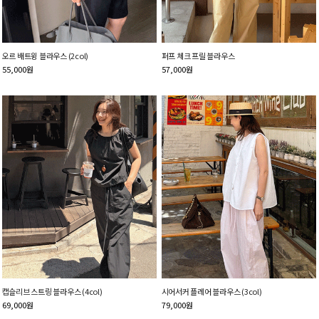
오르 배트윙 블라우스 (2col)
퍼프 체크 프릴 블라우스
55,000
원
57,000
원
캡슬리브 스트링 블라우스 (4col)
시어서커 플레어 블라우스 (3col)
69,000
원
79,000
원