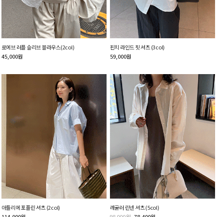
로에브 러플 슬리브 블라우스(2col)
핀치 라인드 핏 셔츠 (3col)
45,000
원
59,000
원
아틀리에 포플린 셔츠 (2col)
레귤러 린넨 셔츠 (5col)
114,000
원
98,000
원
78,400
원