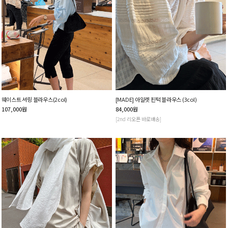
웨이스트 셔링 블라우스(2col)
[MADE] 아일렛 핀턱 블라우스 (3col)
107,000
원
84,000
원
[2nd 리오픈 바로배송]