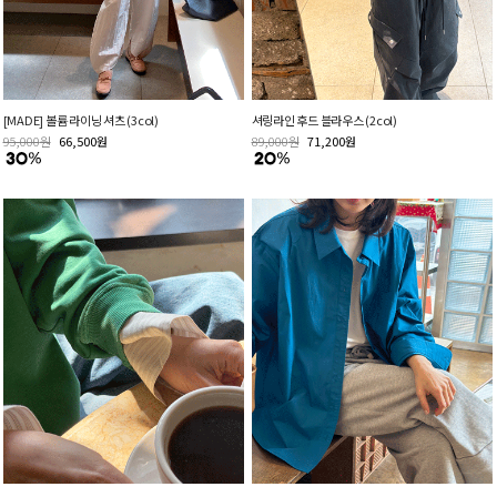
[MADE] 볼륨 라이닝 셔츠 (3col)
셔링라인 후드 블라우스 (2col)
95,000
원
66,500
원
89,000
원
71,200
원