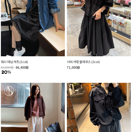
워시 데님 셔츠 (2col)
시어 셔링 블라우스 (2col)
83,000
원
66,400
원
71,000
원