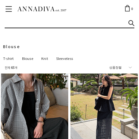
ANNA JEWELRY
OUTLET✨
0
Blouse
T-shirt
Blouse
Knit
Sleeveless
전체
65
개