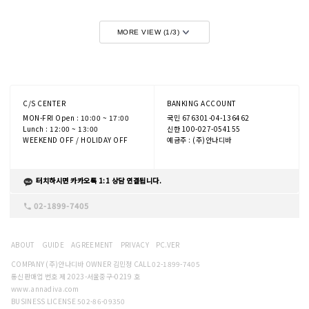
MORE VIEW (
1
/
3
)
C/S CENTER
BANKING ACCOUNT
MON-FRI Open : 10:00 ~ 17:00
국민 676301-04-136462
Lunch : 12:00 ~ 13:00
신한 100-027-054155
WEEKEND OFF / HOLIDAY OFF
예금주 : (주)안나디바
터치하시면 카카오톡 1:1 상담 연결됩니다.
02-1899-7405
ABOUT
GUIDE
AGREEMENT
PRIVACY
PC.VER
COMPANY (주)안나디바 OWNER 김민정 CALL 02-1899-7405
통신판매업 번호 제 2023-서울중구-0219 호
www.annadiva.com
BUSINESS LICENSE 502-86-09350