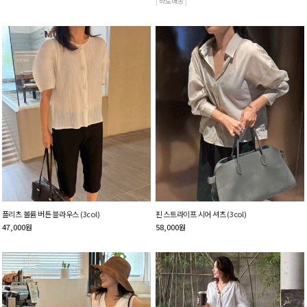
[ 바로배송 ]
플리츠 볼륨 버튼 블라우스 (3col)
핀 스트라이프 시어 셔츠 (3col)
47,000
원
58,000
원