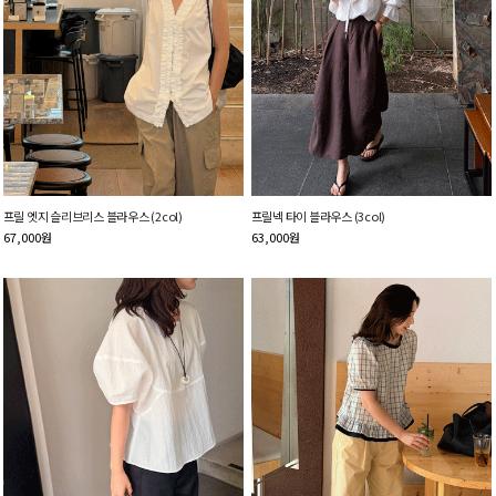
프릴 엣지 슬리브리스 블라우스 (2col)
프릴넥 타이 블라우스 (3col)
67,000
원
63,000
원