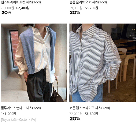
핀스트라이프 포켓 셔츠 (3col)
벌룬 슬리브 오버 셔츠 (3col)
78,000
원
62,400
원
69,000
원
55,200
원
플루이드 스탠다드 셔츠 (2col)
버튼 랩 스트라이프 셔츠 (2col)
141,000
원
72,000
원
57,600
원
[Rayon 52% + Cotton 48%]