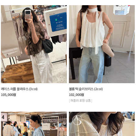
레이스 러플 블라우스 (3col)
볼륨 턱 슬리브리스 (2col)
105,000
원
102,000
원
[ 머플러 포함 상품 ]