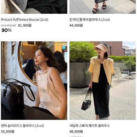
Pintuck Puff Sleeve blouse (2col)
핀 라인 플레어 블라우스 (2col)
117,000
원
81,900
원
44,000
원
핀턱 슬리브리스 블라우스 (2col)
아일렛 스퀘어 케이프 블라우스
55,000
원
98,000
원