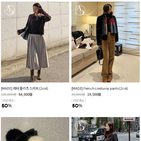
[MADE] 레터 플리츠 스커트 (2col)
[MADE] French corduroy pants (2col)
128,000
원
64,000
원
39,000
원
19,500
원
[ 바로배송 ]
[ 바로배송 ]