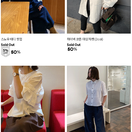
스노우 테디 셋업
하이넥 코튼 야상 자켓 (2col)
Sold Out
Sold Out