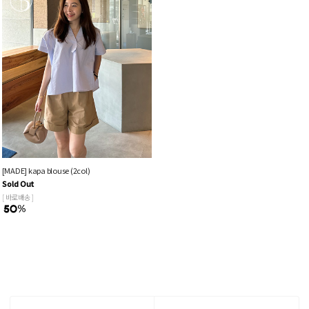
[MADE] kapa blouse (2col)
Sold Out
[ 바로배송 ]