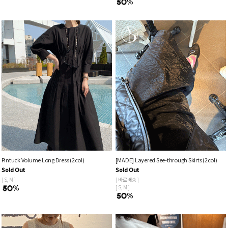
Pintuck Volume Long Dress (2col)
[MADE] Layered See-through Skirts (2col)
Sold Out
Sold Out
[ S, M ]
[ 바로배송 ]
[ S, M ]