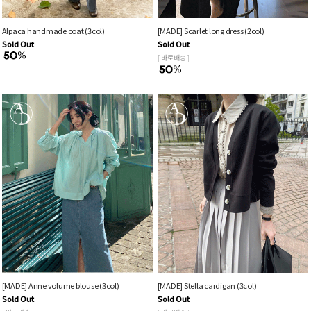
Alpaca handmade coat (3col)
[MADE] Scarlet long dress (2col)
Sold Out
Sold Out
[ 바로배송 ]
[MADE] Anne volume blouse (3col)
[MADE] Stella cardigan (3col)
Sold Out
Sold Out