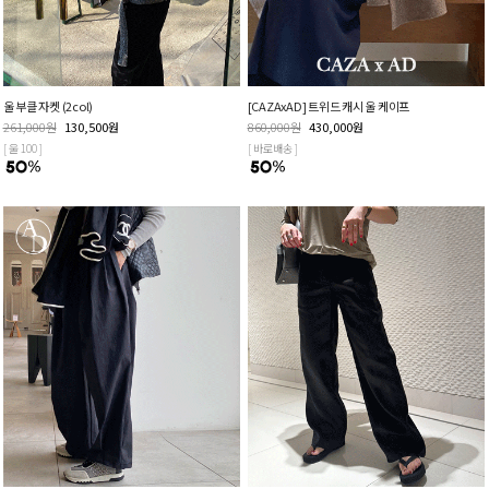
울 부클 자켓 (2col)
[CAZAxAD] 트위드 캐시 울 케이프
261,000
원
130,500
원
860,000
원
430,000
원
[ 울 100 ]
[ 바로배송 ]