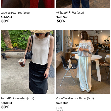
Layered Petal Top (2col)
라이트 스티치 셔츠 (2col)
Sold Out
Sold Out
Round Knit sleeveless (4col)
Code Two Pintuck Slacks (4col)
Sold Out
Sold Out
[ S, M ]