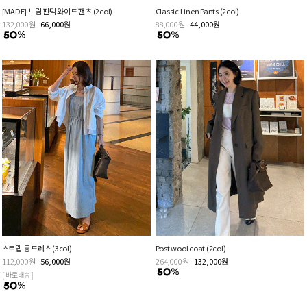
[MADE] 브림 핀턱 와이드 팬츠 (2col)
Classic Linen Pants (2col)
132,000
원
66,000
원
88,000
원
44,000
원
스트랩 롱 드레스 (3col)
Post wool coat (2col)
112,000
원
56,000
원
264,000
원
132,000
원
[ 바로배송 ]