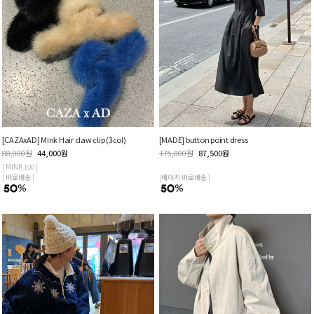
[CAZAxAD] Mink Hair claw clip (3col)
[MADE] button point dress
88,000
원
44,000
원
175,000
원
87,500
원
[ MINK 100 ]
[ 바로배송 ]
[베이지 바로배송 ]