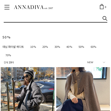
ANNA JEWELRY
OUTLET✨
0
50%
데님 파이널 에디트
10%
20%
30%
40%
50%
60%
70%
전체
29
개