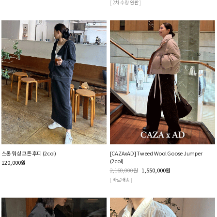
[ 2차 수량 완판 ]
스톤 워싱 코튼 후디 (2col)
[CAZAxAD] Tweed Wool Goose Jumper
(2col)
120,000
원
2,160,000
원
1,550,000
원
[ 바로배송 ]