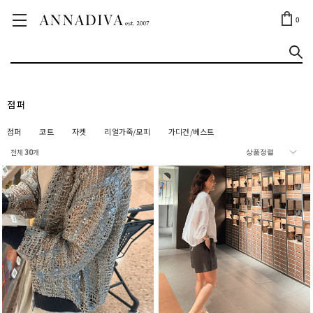
ANNA JEWELRY
OUTLET✨
0
점퍼
점퍼
코트
자켓
리얼가죽/모피
가디건/베스트
전체
30
개