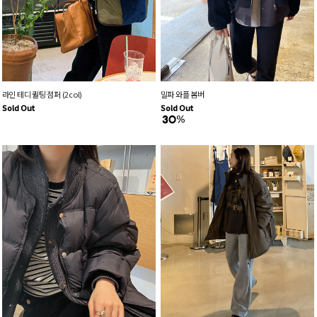
라인 테디 퀼팅 점퍼 (2col)
밀파 와플 봄버
Sold Out
Sold Out