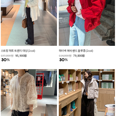
스트링 하프 트렌치 야상 (2col)
하이넥 에어 밴드 블루종 (2col)
137,000
원
95,900
원
114,000
원
79,800
원