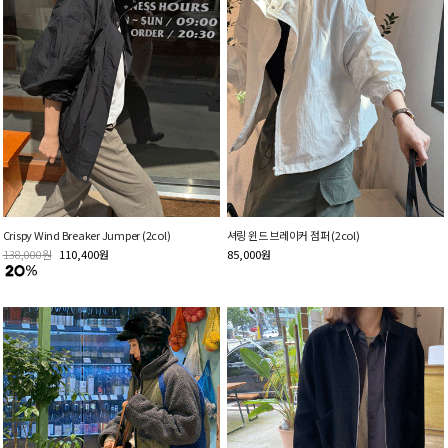
Crispy Wind Breaker Jumper (2col)
셔링 윈드 브레이커 점퍼 (2col)
138,000
원
110,400
원
85,000
원