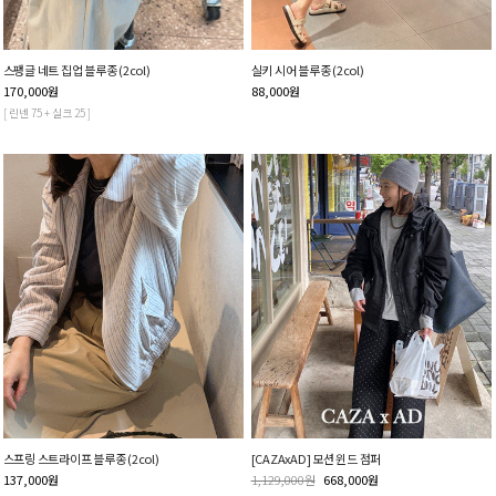
스팽글 네트 집업 블루종 (2col)
실키 시어 블루종 (2col)
170,000
원
88,000
원
[ 린넨 75 + 실크 25 ]
스프링 스트라이프 블루종 (2col)
[CAZAxAD] 모션 윈드 점퍼
137,000
원
1,129,000
원
668,000
원