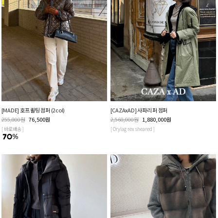
[MADE] 호프 퀼팅 점퍼 (2col)
[CAZAxAD] 사파리 퍼 점퍼
255,000
원
76,500
원
2,560,000
원
1,880,000
원
[ 바로배송 ]
[ Orylag rex sheared ]