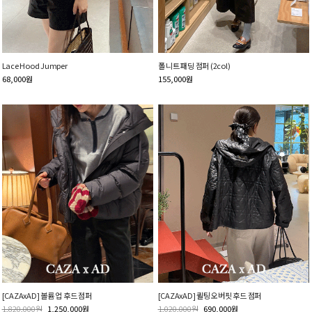
Lace Hood Jumper
폴 니트 패딩 점퍼 (2col)
68,000
원
155,000
원
[CAZAxAD] 볼륨 업 후드 점퍼
[CAZAxAD] 퀼팅 오버핏 후드 점퍼
1,820,000
원
1,250,000
원
1,020,000
원
690,000
원