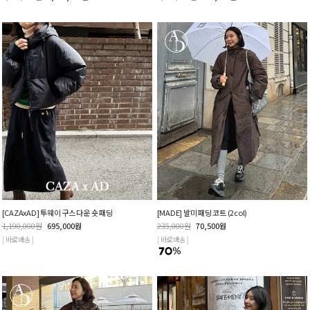
[CAZAxAD] 투웨이 구스 다운 숏 패딩
[MADE] 발미 패딩 코트 (2col)
1,190,000
원
695,000
원
235,000
원
70,500
원
[ 바로배송 ]
[ 바로배송 ]