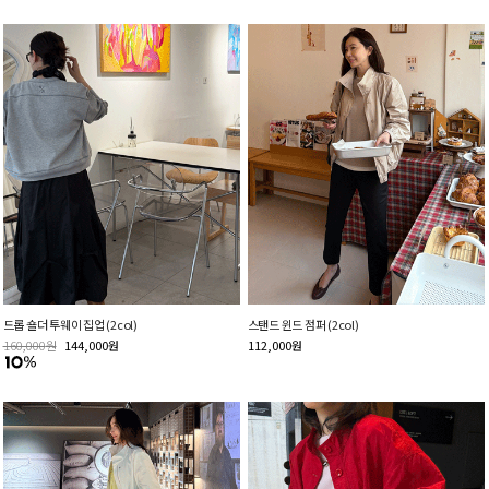
드롭 숄더 투웨이 집업 (2col)
스탠드 윈드 점퍼 (2col)
160,000
원
144,000
원
112,000
원