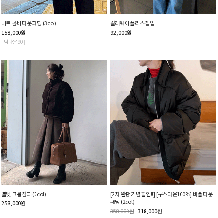
니트 콤비 다운 패딩 (3col)
컬러웨이 플리스 집업
158,000
원
92,000
원
[ 덕다운 90 ]
벨벳 크롭 점퍼 (2col)
[2차 완판 기념 할인!!] [구스다운100%] 바플 다운
패딩 (2col)
258,000
원
358,000
원
318,000
원