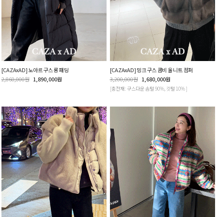
[CAZAxAD] 노아르 구스 롱 패딩
[CAZAxAD] 밍크 구스 콤비 울 니트 점퍼
2,860,000
원
1,890,000
원
3,200,000
원
1,680,000
원
[충전재: 구스다운 솜털 90%, 깃털 10% ]