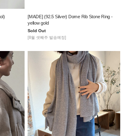
ol)
[MADE] (92.5 Silver) Dome Rib Stone Ring -
yellow gold
Sold Out
[8월 셋째주 발송예정]