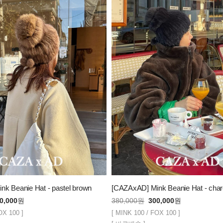
k Beanie Hat - pastel brown
[CAZAxAD] Mink Beanie Hat - char
0,000
원
380,000
원
300,000
원
OX 100 ]
[ MINK 100 / FOX 100 ]