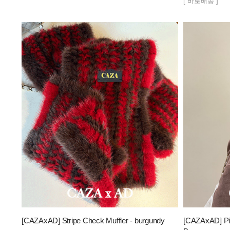
[ 바로배송 ]
[CAZAxAD] Stripe Check Muffler - burgundy
[CAZAxAD] Pil