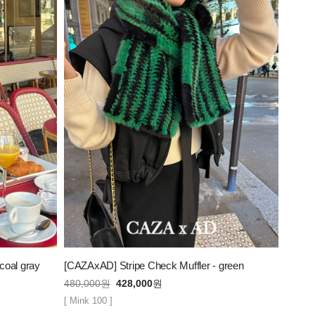
coal gray
[CAZAxAD] Stripe Check Muffler - green
480,000
원
428,000
원
[ Mink 100 ]