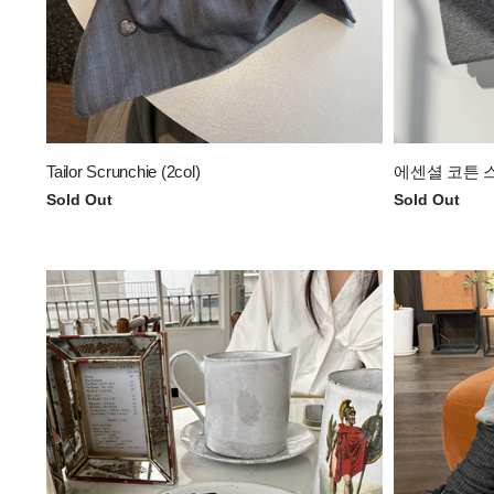
Tailor Scrunchie (2col)
에센셜 코튼 스타
Sold Out
Sold Out