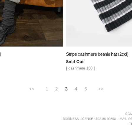
머
Stripe cashmere beanie hat (2col)
Sold Out
[ cashmere 100 ]
<<
1
2
3
4
5
>>
COM
BUSINESS LICENSE : 502-86-09350
MAIL-
T