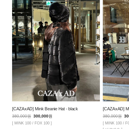
[CAZAxAD] Mink Beanie Hat - black
[CAZAxAD] Min
380,000
원
300,000
원
380,000
원
30
[ MINK 100 / FOX 100 ]
[ MINK 100 / F