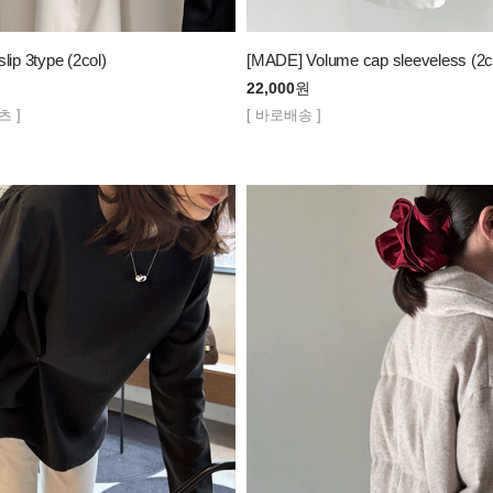
lip 3type (2col)
[MADE] Volume cap sleeveless (2c
22,000
원
츠 ]
[ 바로배송 ]