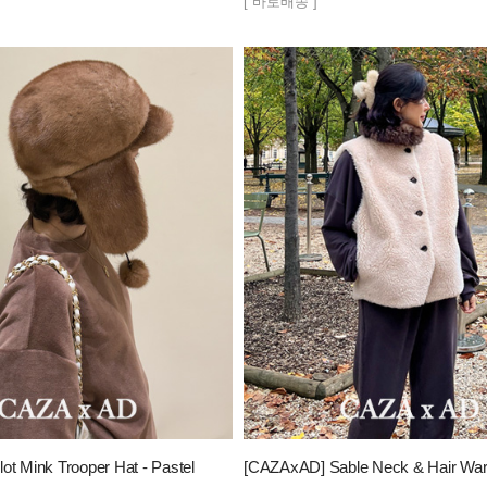
[ 바로배송 ]
ot Mink Trooper Hat - Pastel
[CAZAxAD] Sable Neck & Hair Wa