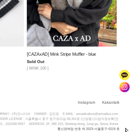
[CAZAxAD] Mink Stripe Muffler - blue
Sold Out
[ MINK 100 ]
Instagram
Kakaotalk
PANY : (주)안나디바
OWNER : 김민정
E-MAIL : annadivalove@annadiva.com
ORDER LICENSE : 서울특별시 중구 청구로21길 66,301호 (신당동)
[사업자정보확인]
EL : (02)568-8557
ADDRESS :2F, 386-103, Sindang-dong, Jung-gu, Seoul, Korea
통신판매업 번호 제 2023-서울중구-0219 호