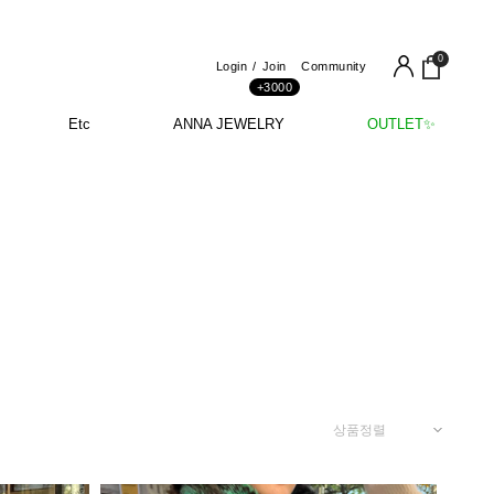
0
Login
Join
Community
+3000
Etc
ANNA JEWELRY
OUTLET✨