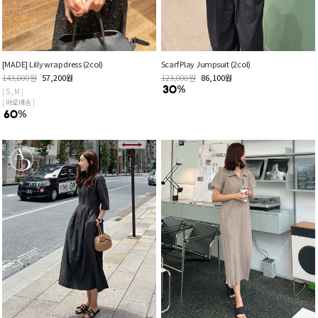
[MADE] Lilly wrap dress (2col)
Scarf Play Jumpsuit (2col)
143,000
원
57,200
원
123,000
원
86,100
원
[ S , M ]
[ 바로배송 ]