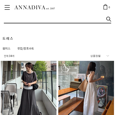
ANNA JEWELRY
OUTLET✨
0
드레스
원피스
셋업/점프수트
전체
34
개