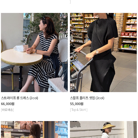
]
스트라이프 롱 드레스 (2col)
스컬프 플리츠 셋업 (2col)
66,000
원
55,000
원
[바로배송]
[ Top & Skirt ]