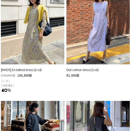
[MADE] Eri belted dress (2col)
Dot cotton dress (2col)
178,000
원
106,800
원
81,000
원
[ S , M ]
[ 바로배송 ]