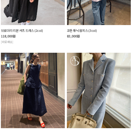
브로더리 리본 셔츠 드레스 (2col)
코튼 튜닉 원피스 (3col)
118,000
원
83,000
원
[바로배송]