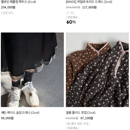
벨라인 페플럼 투피스 (2col)
[MADE] 카밀라 트위드 드레스 (2col)
204,000
원
294,000
원
117,600
원
[ 린넨 100 ]
[ S , M ]
[ 바로배송 ]
새틴 레이스 슬립 드레스 (2col)
블룸 플리스 셋업 (2col)
94,000
원
84,000
원
67,200
원
[ 탑+팬츠 세트 구성 ]
[ 바로배송 ]