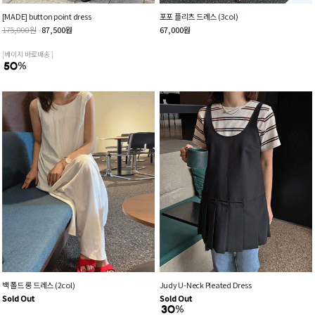
[MADE] button point dress
포포 플리츠 드레스 (3col)
175,000
원
87,500
원
67,000
원
[베이지 바로배송 ]
백 폴드 롱 드레스 (2col)
Judy U-Neck Pleated Dress
Sold Out
Sold Out