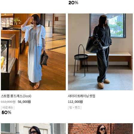
스트랩 롱 드레스 (3col)
사이더 트레이닝 셋업
112,000
원
56,000
원
112,000
원
[ 바로배송 ]
[ 탑 + 팬츠 ]