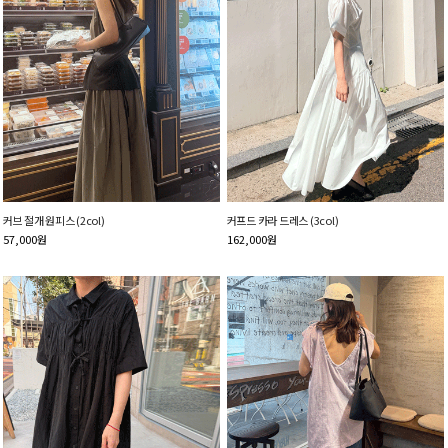
커브 절개 원피스 (2col)
커프드 카라 드레스 (3col)
57,000
원
162,000
원