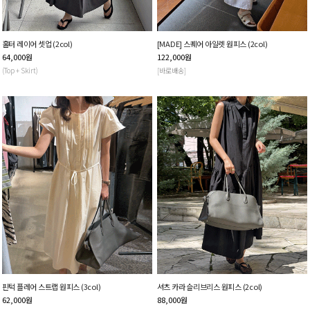
홀터 레이어 셋업 (2col)
[MADE] 스퀘어 아일렛 원피스 (2col)
64,000
원
122,000
원
(Top + Skirt)
[바로배송]
핀턱 플레어 스트랩 원피스 (3col)
셔츠 카라 슬리브리스 원피스 (2col)
62,000
원
88,000
원