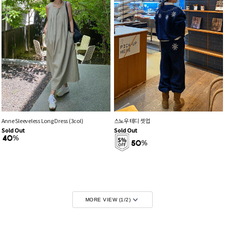
Anne Sleeveless Long Dress (3col)
스노우 테디 셋업
Sold Out
Sold Out
MORE VIEW (
1
/
2
)