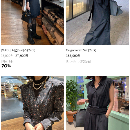
[MADE] 파인 드레스 (2col)
Origami Slit Set (2col)
93,000
원
27,900
원
135,000
원
[ 바로배송 ]
[Top+Skirt 셋업상품]