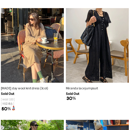
[MADE] day wool knit dress (3col)
Miranda lace jumpsuit
Sold Out
Sold Out
[ wool 100 ]
[ 바로배송 ]