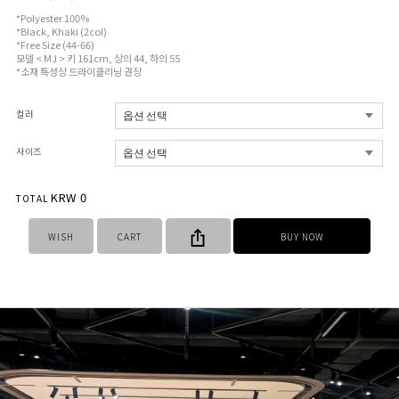
*Polyester 100%
*Black, Khaki (2col)
*Free Size (44-66)
모델 < MJ > 키 161cm, 상의 44, 하의 55
*소재 특성상 드라이클리닝 권장
컬러
사이즈
KRW
0
TOTAL
WISH
CART
BUY NOW