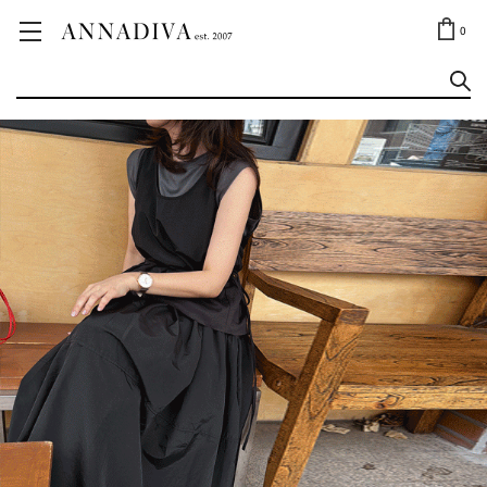
ANNA JEWELRY
OUTLET✨
0