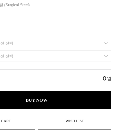
urgical Steel)
0
원
BUY NOW
 CART
WISH LIST