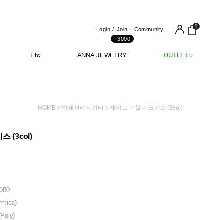
0
Login
Join
Community
+3000
Etc
ANNA JEWELRY
OUTLET✨
HOME
>
악세서리
>
기타
> 제이드 마블 네크리스 (3col)
 (3col)
000
mica)
oly)