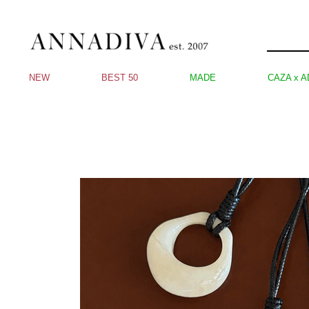
NEW
BEST 50
MADE
CAZA x A