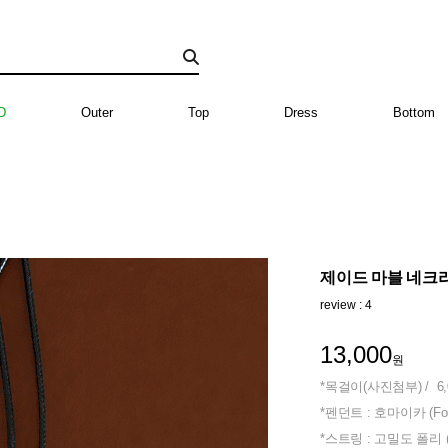
D
Outer
Top
Dress
Bottom
제이드 마블 네크리스
review : 4
13,000
원
*목걸이(사진첨부) / 6,
*펜던트 : 호마이카 (For
*스트링 : 고밀도 폴리 (P