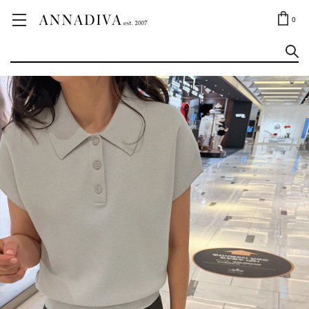
ANNA JEWELRY
OUTLET✨
0