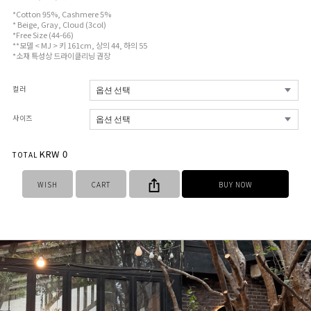
*Cotton 95%, Cashmere 5%
* Beige, Gray, Cloud (3col)
*Free Size (44-66)
**모델 < MJ > 키 161cm, 상의 44, 하의 55
*소재 특성상 드라이클리닝 권장
컬러
사이즈
KRW
0
TOTAL
WISH
CART
BUY NOW