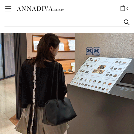
ANNA JEWELRY
OUTLET✨
0