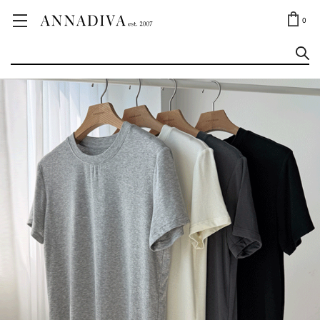
ANNA JEWELRY
OUTLET✨
0