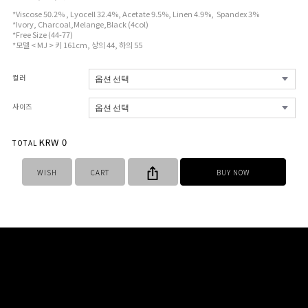
*Viscose 50.2% , Lyocell 32.4%, Acetate 9.5%, Linen 4.9%, Spandex 3%
*Ivory, Charcoal,Melange,Black (4col)
*Free Size (44-77)
*모델 < MJ > 키 161cm, 상의 44, 하의 55
컬러
사이즈
KRW
0
TOTAL
WISH
CART
BUY NOW