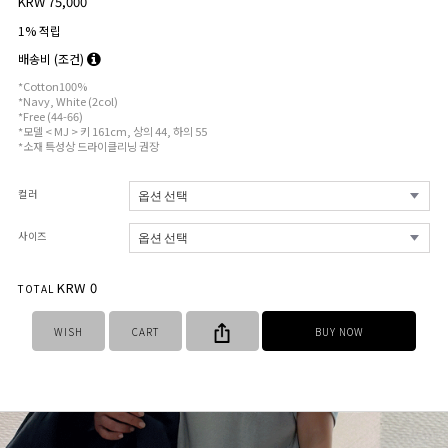
KRW 75,000
1% 적립
배송비
(조건)
*Cotton100%
*Navy, White (2col)
*Free (44-66)
*모델 < MJ > 키 161cm, 상의 44, 하의 55
*소재 특성상 드라이클리닝 권장
컬러
사이즈
KRW
0
TOTAL
WISH
CART
BUY NOW