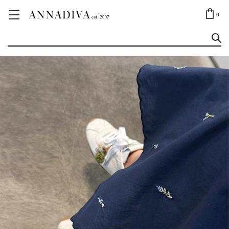
ANNA JEWELRY
OUTLET✨
0