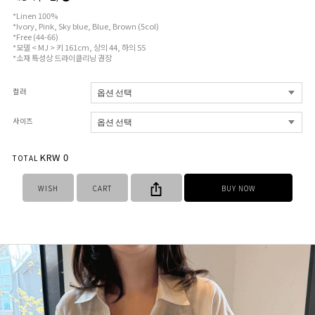
*Linen 100%
*Ivory, Pink, Sky blue, Blue, Brown (5col)
*Free (44-66)
*모델 < MJ > 키 161cm, 상의 44, 하의 55
*소재 특성상 드라이클리닝 권장
컬러
사이즈
KRW
0
TOTAL
WISH
CART
BUY NOW