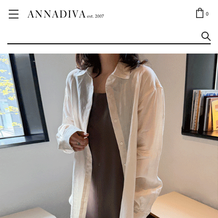
ANNA JEWELRY
OUTLET✨
0