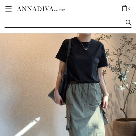
ANNA JEWELRY
OUTLET✨
0