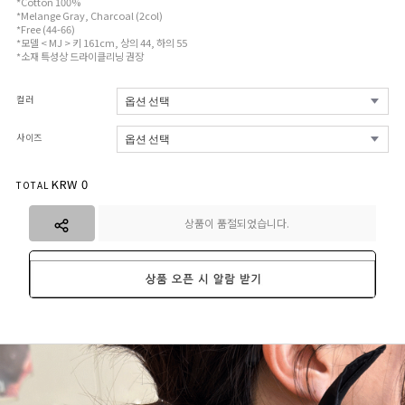
*Cotton 100%
*Melange Gray, Charcoal (2col)
*Free (44-66)
*모델 < MJ > 키 161cm, 상의 44, 하의 55
*소재 특성상 드라이클리닝 권장
컬러
사이즈
KRW
0
TOTAL
상품이 품절되었습니다.