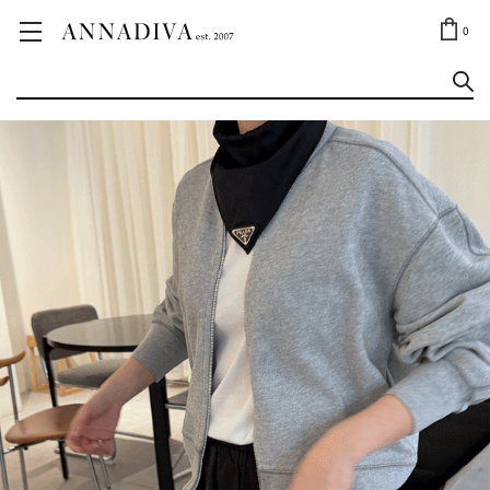
ANNA JEWELRY
OUTLET✨
0