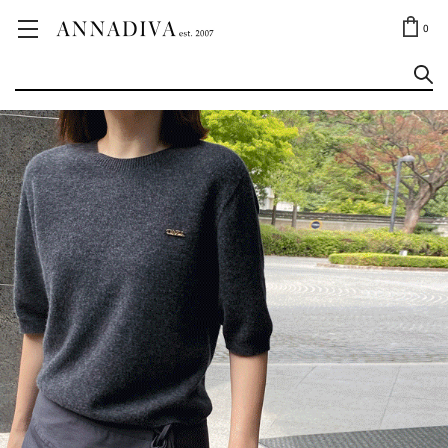
ANNA JEWELRY
OUTLET✨
0