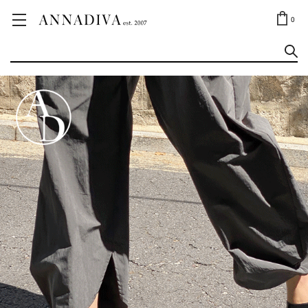
ANNA JEWELRY
OUTLET✨
0