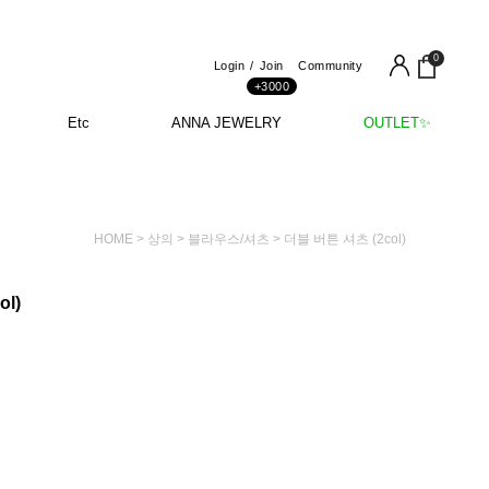
0
Login
Join
Community
+3000
Etc
ANNA JEWELRY
OUTLET✨
HOME
>
상의
>
블라우스/셔츠
> 더블 버튼 셔츠 (2col)
l)