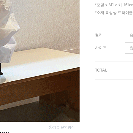
*모델 < MJ > 키 161c
*소재 특성상 드라이
컬러
사이즈
TOTAL