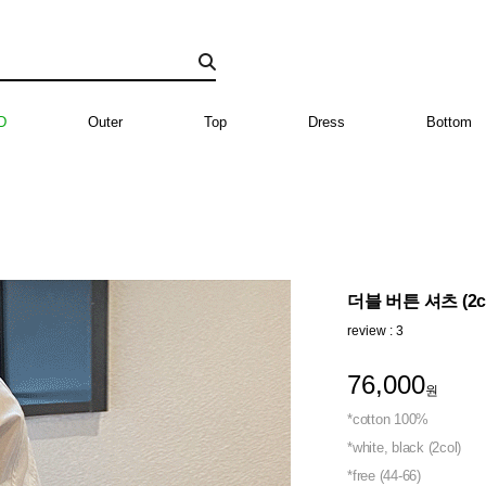
D
Outer
Top
Dress
Bottom
더블 버튼 셔츠 (2co
review : 3
76,000
원
*cotton 100%
*white, black (2col)
*free (44-66)