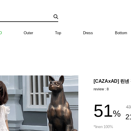
D
Outer
Top
Dress
Bottom
[CAZAxAD] 린넨 
review : 8
51
43
%
2
*linen 100%