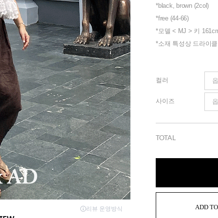
*black, brown (2col)
*free (44-66)
*모델 < MJ > 키 161c
*소재 특성상 드라이
컬러
사이즈
TOTAL
ADD TO