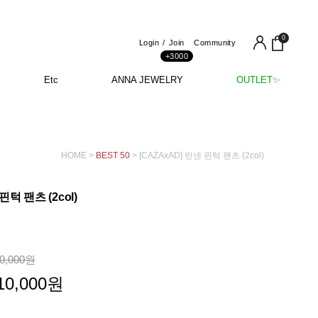
0
Login
Join
Community
+3000
Etc
ANNA JEWELRY
OUTLET✨
HOME
>
BEST 50
> [CAZAxAD] 린넨 핀턱 팬츠 (2col)
핀턱 팬츠 (2col)
0,000
원
10,000
원