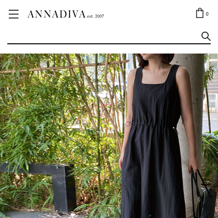
ANNA JEWELRY
OUTLET✨
0