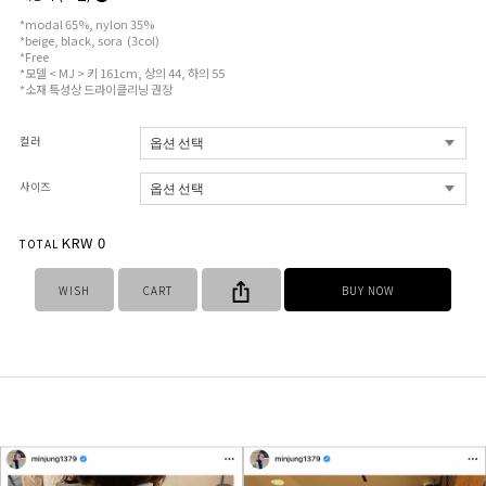
*modal 65%, nylon 35%
*beige, black, sora (3col)
*Free
*모델 < MJ > 키 161cm, 상의 44, 하의 55
*소재 특성상 드라이클리닝 권장
컬러
사이즈
KRW
0
TOTAL
WISH
CART
BUY NOW