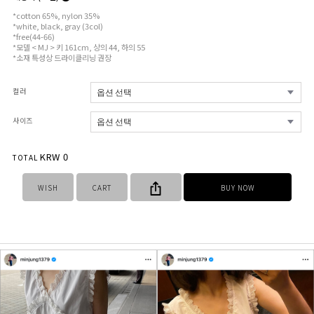
*cotton 65%, nylon 35%
*white, black, gray (3col)
*free(44-66)
*모델 < MJ > 키 161cm, 상의 44, 하의 55
*소재 특성상 드라이클리닝 권장
컬러
사이즈
KRW
0
TOTAL
WISH
CART
BUY NOW