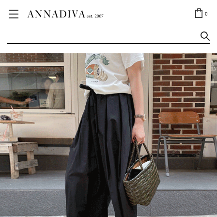
ANNA JEWELRY
OUTLET✨
0