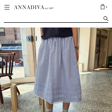
ANNA JEWELRY
OUTLET✨
0