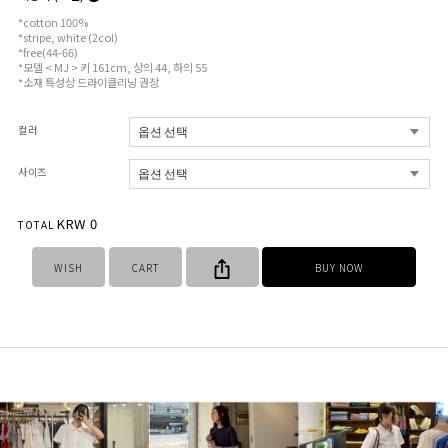
*cotton 100%
*stripe, white (2col)
*free(44-66)
*모델 < MJ > 키 161cm, 상의 44, 하의 55
*소재 특성상 드라이클리닝 권장
컬러
사이즈
KRW
0
TOTAL
WISH
CART
BUY NOW