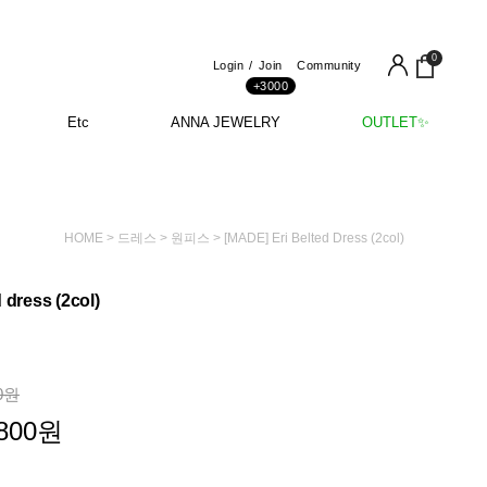
0
Login
Join
Community
+3000
Etc
ANNA JEWELRY
OUTLET✨
HOME
>
드레스
>
원피스
> [MADE] Eri Belted Dress (2col)
 dress (2col)
0
원
800
원