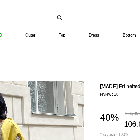
D
Outer
Top
Dress
Bottom
[MADE] Eri belted
review : 10
178,00
40%
106,
*polyester 100%