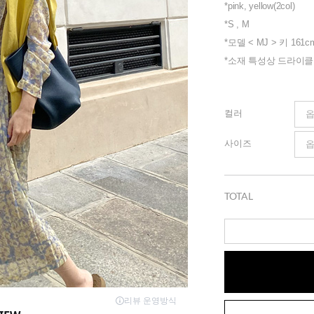
*pink, yellow(2col)
*S , M
*모델 < MJ > 키 161c
*소재 특성상 드라이
컬러
사이즈
TOTAL