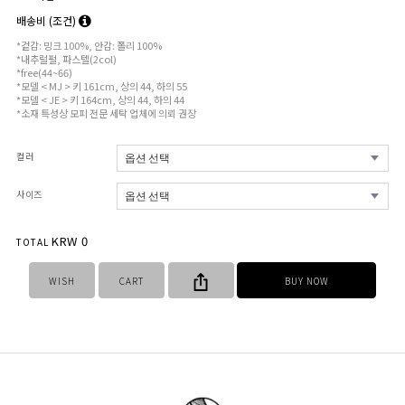
배송비
(조건)
*겉감: 밍크 100%, 안감: 폴리 100%
*내추럴펄, 파스텔(2col)
*free(44~66)
*모델 < MJ > 키 161cm, 상의 44, 하의 55
*모델 < JE > 키 164cm, 상의 44, 하의 44
*소재 특성상 모피 전문 세탁 업체에 의뢰 권장
컬러
사이즈
KRW
0
TOTAL
WISH
CART
BUY NOW