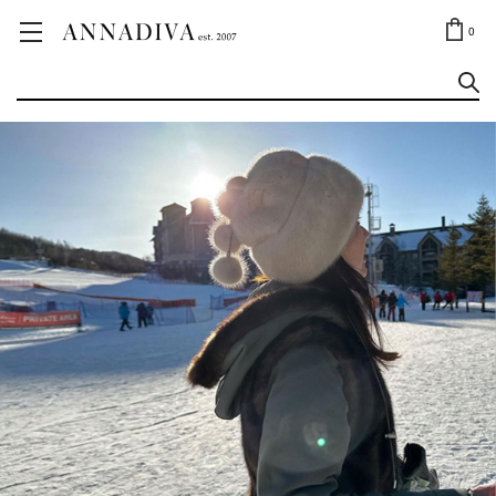
ANNA JEWELRY
OUTLET✨
0