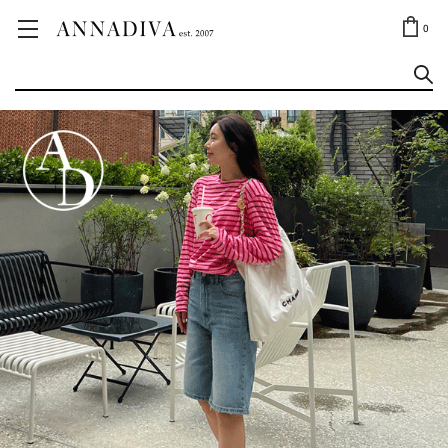
ANNA JEWELRY
OUTLET✨
0