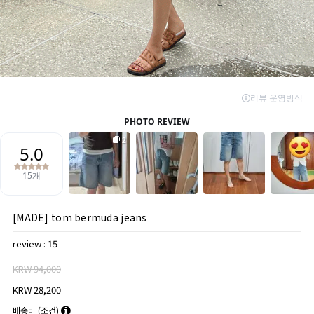
[MADE] tom bermuda jeans
review : 15
KRW 94,000
KRW 28,200
배송비
(조건)