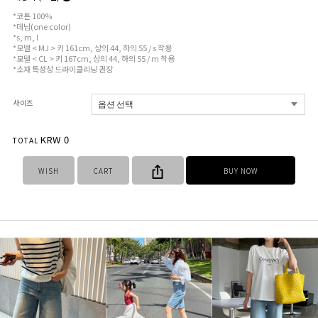
*코튼 100%
*데님(one color)
*s, m, l
*모델 < MJ > 키 161cm, 상의 44, 하의 55 / s 착용
*모델 < CL > 키 167cm, 상의 44, 하의 55 / m 착용
*소재 특성상 드라이클리닝 권장
사이즈
KRW
0
TOTAL
WISH
CART
BUY NOW